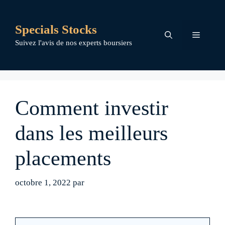
Aller
au
Specials Stocks
contenu
Menu
Suivez l'avis de nos experts boursiers
Comment investir
dans les meilleurs
placements
octobre 1, 2022
par