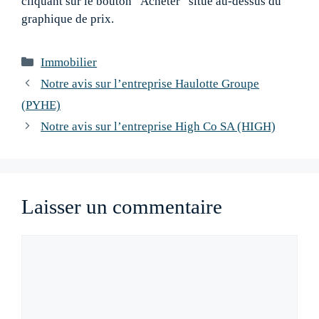
cliquant sur le bouton “Acheter” situé au-dessus du
graphique de prix.
Catégories
Immobilier
Navigation
Notre avis sur l’entreprise Haulotte Groupe
des
(PYHE)
articles
Notre avis sur l’entreprise High Co SA (HIGH)
Laisser un commentaire
Commentaire