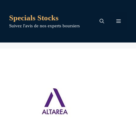
Aller
au
Specials Stocks
contenu
Menu
Suivez l'avis de nos experts boursiers