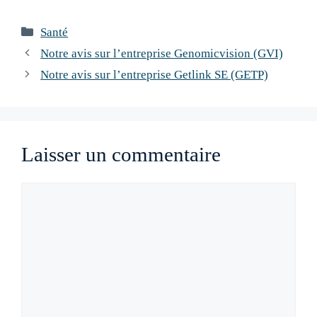
Catégories
Santé
Navigation
Notre avis sur l’entreprise Genomicvision (GVI)
des
Notre avis sur l’entreprise Getlink SE (GETP)
articles
Laisser un commentaire
Commentaire